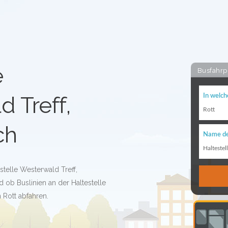
e
Busfahrp
 Treff,
In welch
Rott
ch
Name de
Haltestel
stelle Westerwald Treff,
ob Buslinien an der Haltestelle
 Rott abfahren.