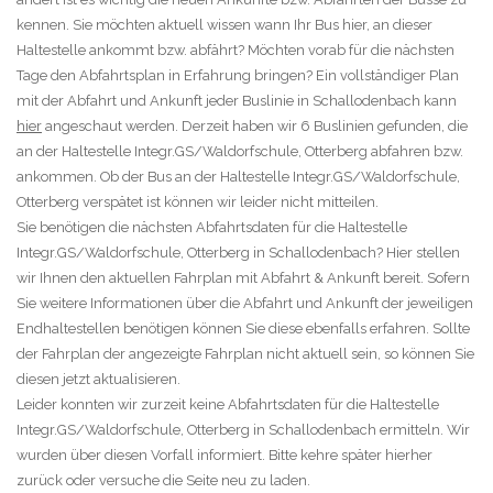
kennen. Sie möchten aktuell wissen wann Ihr Bus hier, an dieser
Haltestelle ankommt bzw. abfährt? Möchten vorab für die nächsten
Tage den Abfahrtsplan in Erfahrung bringen? Ein vollständiger Plan
mit der Abfahrt und Ankunft jeder Buslinie in Schallodenbach kann
hier
angeschaut werden. Derzeit haben wir 6 Buslinien gefunden, die
an der Haltestelle Integr.GS/Waldorfschule, Otterberg abfahren bzw.
ankommen. Ob der Bus an der Haltestelle Integr.GS/Waldorfschule,
Otterberg verspätet ist können wir leider nicht mitteilen.
Sie benötigen die nächsten Abfahrtsdaten für die Haltestelle
Integr.GS/Waldorfschule, Otterberg in Schallodenbach? Hier stellen
wir Ihnen den aktuellen Fahrplan mit Abfahrt & Ankunft bereit. Sofern
Sie weitere Informationen über die Abfahrt und Ankunft der jeweiligen
Endhaltestellen benötigen können Sie diese ebenfalls erfahren. Sollte
der Fahrplan der angezeigte Fahrplan nicht aktuell sein, so können Sie
diesen jetzt aktualisieren.
Leider konnten wir zurzeit keine Abfahrtsdaten für die Haltestelle
Integr.GS/Waldorfschule, Otterberg in Schallodenbach ermitteln. Wir
wurden über diesen Vorfall informiert. Bitte kehre später hierher
zurück oder versuche die Seite neu zu laden.