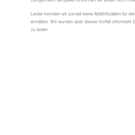
Düngenheim verspätet ist können wir leider nicht mitte
Leider konnten wir zurzeit keine Abfahrtsdaten für di
ermitteln. Wir wurden über diesen Vorfall informiert. 
zu laden.