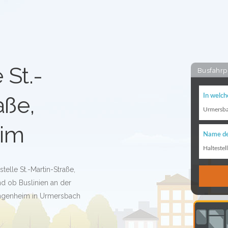
 St.-
Busfahrp
aße,
In welch
Urmersb
im
Name de
Haltestel
telle St.-Martin-Straße,
d ob Buslinien an der
Düngenheim in Urmersbach