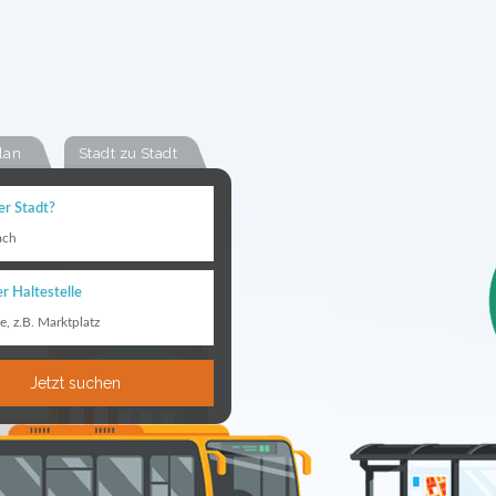
lan
Stadt zu Stadt
er Stadt?
ach
r Haltestelle
le, z.B. Marktplatz
Jetzt suchen