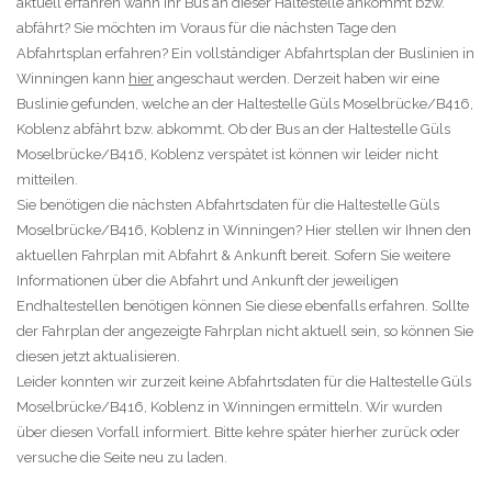
aktuell erfahren wann Ihr Bus an dieser Haltestelle ankommt bzw.
abfährt? Sie möchten im Voraus für die nächsten Tage den
Abfahrtsplan erfahren? Ein vollständiger Abfahrtsplan der Buslinien in
Winningen kann
hier
angeschaut werden. Derzeit haben wir eine
Buslinie gefunden, welche an der Haltestelle Güls Moselbrücke/B416,
Koblenz abfährt bzw. abkommt. Ob der Bus an der Haltestelle Güls
Moselbrücke/B416, Koblenz verspätet ist können wir leider nicht
mitteilen.
Sie benötigen die nächsten Abfahrtsdaten für die Haltestelle Güls
Moselbrücke/B416, Koblenz in Winningen? Hier stellen wir Ihnen den
aktuellen Fahrplan mit Abfahrt & Ankunft bereit. Sofern Sie weitere
Informationen über die Abfahrt und Ankunft der jeweiligen
Endhaltestellen benötigen können Sie diese ebenfalls erfahren. Sollte
der Fahrplan der angezeigte Fahrplan nicht aktuell sein, so können Sie
diesen jetzt aktualisieren.
Leider konnten wir zurzeit keine Abfahrtsdaten für die Haltestelle Güls
Moselbrücke/B416, Koblenz in Winningen ermitteln. Wir wurden
über diesen Vorfall informiert. Bitte kehre später hierher zurück oder
versuche die Seite neu zu laden.