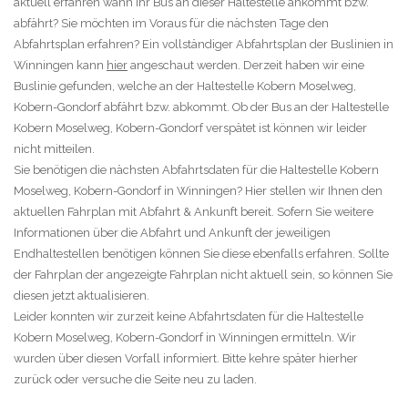
aktuell erfahren wann Ihr Bus an dieser Haltestelle ankommt bzw.
abfährt? Sie möchten im Voraus für die nächsten Tage den
Abfahrtsplan erfahren? Ein vollständiger Abfahrtsplan der Buslinien in
Winningen kann
hier
angeschaut werden. Derzeit haben wir eine
Buslinie gefunden, welche an der Haltestelle Kobern Moselweg,
Kobern-Gondorf abfährt bzw. abkommt. Ob der Bus an der Haltestelle
Kobern Moselweg, Kobern-Gondorf verspätet ist können wir leider
nicht mitteilen.
Sie benötigen die nächsten Abfahrtsdaten für die Haltestelle Kobern
Moselweg, Kobern-Gondorf in Winningen? Hier stellen wir Ihnen den
aktuellen Fahrplan mit Abfahrt & Ankunft bereit. Sofern Sie weitere
Informationen über die Abfahrt und Ankunft der jeweiligen
Endhaltestellen benötigen können Sie diese ebenfalls erfahren. Sollte
der Fahrplan der angezeigte Fahrplan nicht aktuell sein, so können Sie
diesen jetzt aktualisieren.
Leider konnten wir zurzeit keine Abfahrtsdaten für die Haltestelle
Kobern Moselweg, Kobern-Gondorf in Winningen ermitteln. Wir
wurden über diesen Vorfall informiert. Bitte kehre später hierher
zurück oder versuche die Seite neu zu laden.