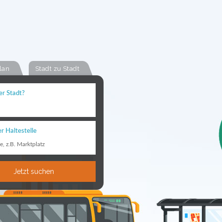
lan
Stadt zu Stadt
er Stadt?
r Haltestelle
le, z.B. Marktplatz
Jetzt suchen