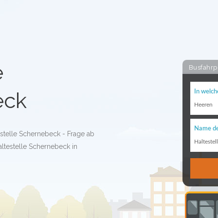
e
Busfahrp
eck
In welch
Heeren
Name de
estelle Schernebeck - Frage ab
Haltestel
ltestelle Schernebeck in