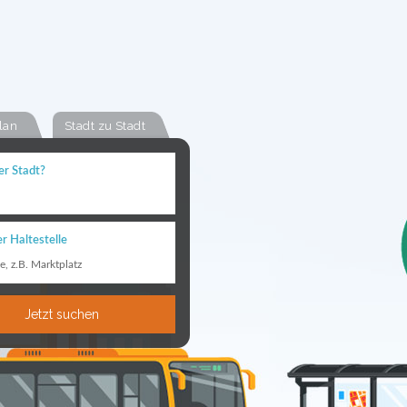
lan
Stadt zu Stadt
er Stadt?
r Haltestelle
le, z.B. Marktplatz
Jetzt suchen