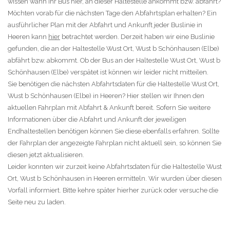
wissen wann Ihr Bus hier, an dieser Haltestelle ankommt bzw. abfährt?
Möchten vorab für die nächsten Tage den Abfahrtsplan erhalten? Ein
ausführlicher Plan mit der Abfahrt und Ankunft jeder Buslinie in
Heeren kann
hier
betrachtet werden. Derzeit haben wir eine Buslinie
gefunden, die an der Haltestelle Wust Ort, Wust b Schönhausen (Elbe)
abfährt bzw. abkommt. Ob der Bus an der Haltestelle Wust Ort, Wust b
Schönhausen (Elbe) verspätet ist können wir leider nicht mitteilen.
Sie benötigen die nächsten Abfahrtsdaten für die Haltestelle Wust Ort,
Wust b Schönhausen (Elbe) in Heeren? Hier stellen wir Ihnen den
aktuellen Fahrplan mit Abfahrt & Ankunft bereit. Sofern Sie weitere
Informationen über die Abfahrt und Ankunft der jeweiligen
Endhaltestellen benötigen können Sie diese ebenfalls erfahren. Sollte
der Fahrplan der angezeigte Fahrplan nicht aktuell sein, so können Sie
diesen jetzt aktualisieren.
Leider konnten wir zurzeit keine Abfahrtsdaten für die Haltestelle Wust
Ort, Wust b Schönhausen in Heeren ermitteln. Wir wurden über diesen
Vorfall informiert. Bitte kehre später hierher zurück oder versuche die
Seite neu zu laden.