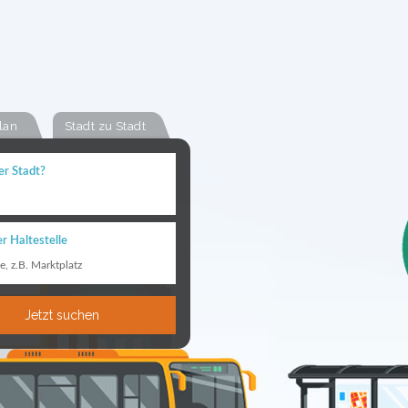
lan
Stadt zu Stadt
er Stadt?
r Haltestelle
le, z.B. Marktplatz
Jetzt suchen