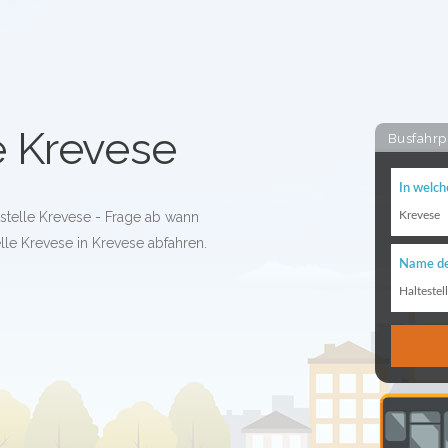
e Krevese
Busfahrp
In welch
estelle Krevese - Frage ab wann
Krevese
lle Krevese in Krevese abfahren.
Name de
Haltestel