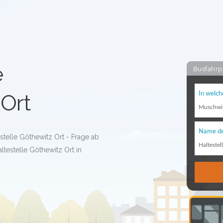
e
Busfahrp
Ort
In welch
Muschwi
Name de
stelle Göthewitz Ort - Frage ab
Haltestel
ltestelle Göthewitz Ort in