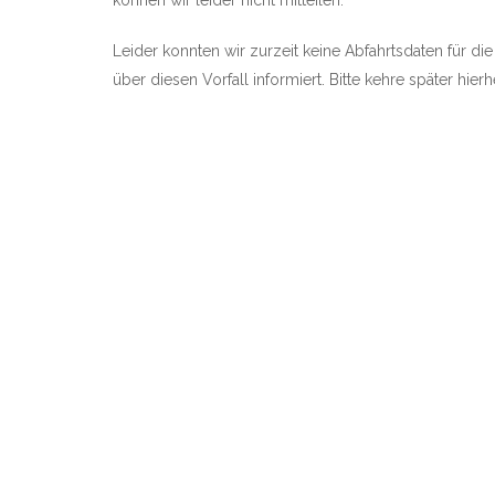
können wir leider nicht mitteilen.
Leider konnten wir zurzeit keine Abfahrtsdaten für di
über diesen Vorfall informiert. Bitte kehre später hie