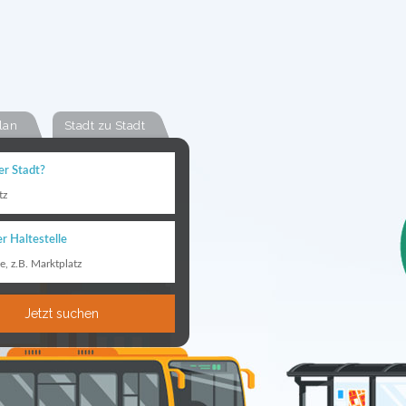
lan
Stadt zu Stadt
er Stadt?
tz
r Haltestelle
le, z.B. Marktplatz
Jetzt suchen