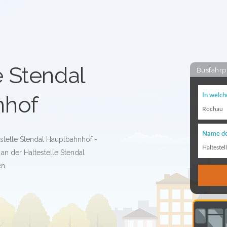
e Stendal
Busfahrp
nhof
In welch
Rochau
Name de
estelle Stendal Hauptbahnhof -
Haltestel
an der Haltestelle Stendal
n.