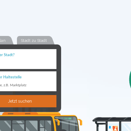
lan
Stadt zu Stadt
er Stadt?
r Haltestelle
le, z.B. Marktplatz
Jetzt suchen