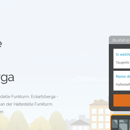
e
Busfahrp
In welch
Taugwitz
rga
Name de
Haltestel
stelle Funkturm, Eckartsberga -
an der Haltestelle Funkturm,
en.