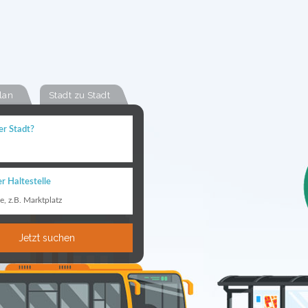
lan
Stadt zu Stadt
er Stadt?
r Haltestelle
le, z.B. Marktplatz
Jetzt suchen