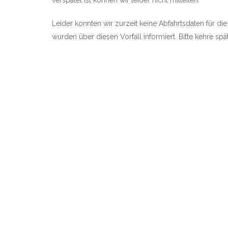
verspätet ist können wir leider nicht mitteilen.
Leider konnten wir zurzeit keine Abfahrtsdaten für die
wurden über diesen Vorfall informiert. Bitte kehre sp