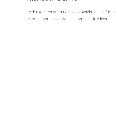
können wir leider nicht mitteilen.
Leider konnten wir zurzeit keine Abfahrtsdaten für di
wurden über diesen Vorfall informiert. Bitte kehre sp