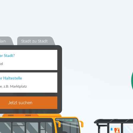
lan
Stadt zu Stadt
er Stadt?
el
r Haltestelle
le, z.B. Marktplatz
Jetzt suchen