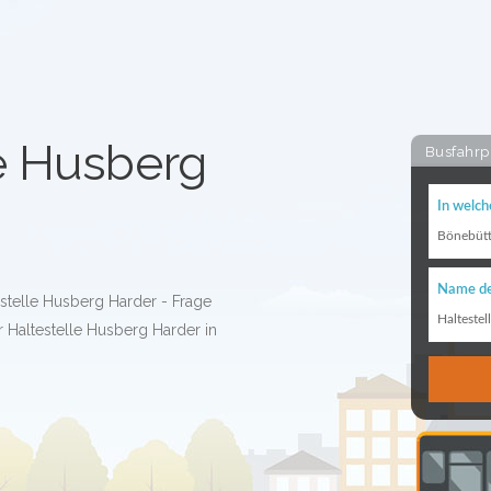
le Husberg
Busfahrp
In welch
Bönebütt
Name de
estelle Husberg Harder - Frage
Haltestel
 Haltestelle Husberg Harder in