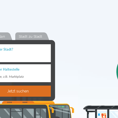
lan
Stadt zu Stadt
er Stadt?
r Haltestelle
le, z.B. Marktplatz
Jetzt suchen