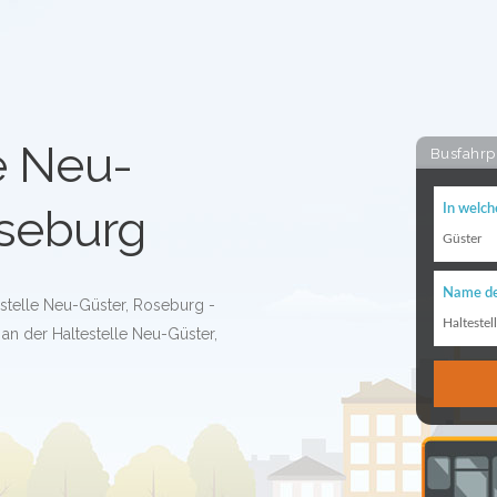
e Neu-
Busfahrp
oseburg
In welch
Güster
Name de
estelle Neu-Güster, Roseburg -
Haltestel
an der Haltestelle Neu-Güster,