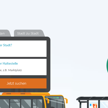
lan
Stadt zu Stadt
er Stadt?
r Haltestelle
le, z.B. Marktplatz
Jetzt suchen