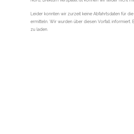
Nord, Breklum verspätet ist können wir leider nicht mit
Leider konnten wir zurzeit keine Abfahrtsdaten für di
ermitteln. Wir wurden über diesen Vorfall informiert. 
zu laden.