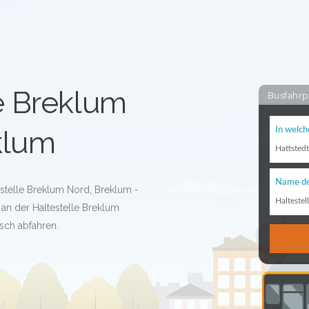
e Breklum
Busfahrp
klum
In welch
Hattsted
Name de
estelle Breklum Nord, Breklum -
Haltestel
an der Haltestelle Breklum
sch abfahren.