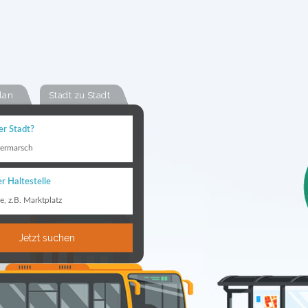
lan
Stadt zu Stadt
er Stadt?
termarsch
r Haltestelle
le, z.B. Marktplatz
Jetzt suchen