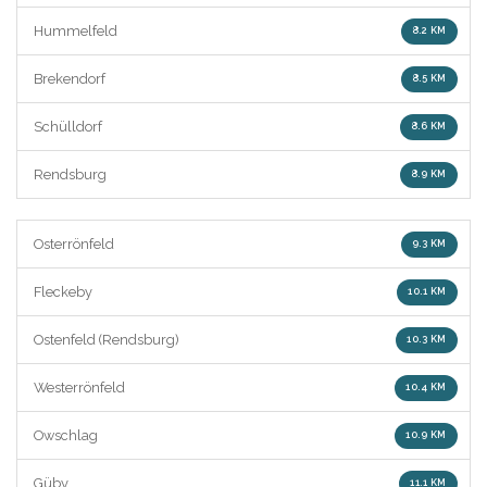
Hummelfeld
8.2 KM
Brekendorf
8.5 KM
Schülldorf
8.6 KM
Rendsburg
8.9 KM
Osterrönfeld
9.3 KM
Fleckeby
10.1 KM
Ostenfeld (Rendsburg)
10.3 KM
Westerrönfeld
10.4 KM
Owschlag
10.9 KM
Güby
11.1 KM