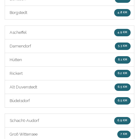
Borgstedt
4.8 KM
Ascheffel
4.9 KM
Damendorf
5.3 KM
Hütten
6.1 KM
Rickert
6.2 KM
Alt Duvenstedt
6.5 KM
Büdelsdorf
6.5 KM
Schacht-Audorf
6.9 KM
Groß Wittensee
7 KM