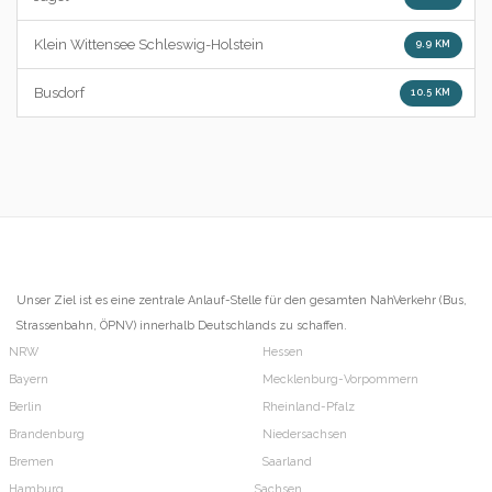
Klein Wittensee Schleswig-Holstein
9.9 KM
Busdorf
10.5 KM
Unser Ziel ist es eine zentrale Anlauf-Stelle für den gesamten NahVerkehr (Bus,
Strassenbahn, ÖPNV) innerhalb Deutschlands zu schaffen.
NRW
Hessen
Bayern
Mecklenburg-Vorpommern
Berlin
Rheinland-Pfalz
Brandenburg
Niedersachsen
Bremen
Saarland
Hamburg
Sachsen