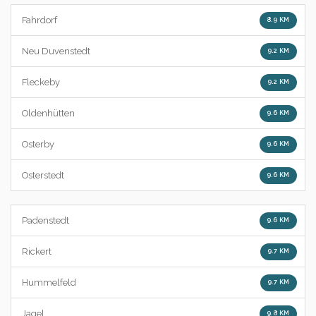
Fahrdorf
8.9 KM
Neu Duvenstedt
9.2 KM
Fleckeby
9.2 KM
Oldenhütten
9.6 KM
Osterby
9.6 KM
Osterstedt
9.6 KM
Padenstedt
9.6 KM
Rickert
9.7 KM
Hummelfeld
9.7 KM
Jagel
9.8 KM