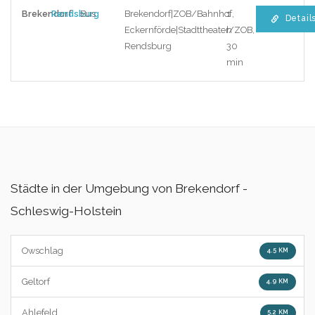
Brekendorf
Rendsburg
Bus
Brekendorf|ZOB/Bahnhof,
1
Detail
Eckernförde|Stadttheater/ZOB,
h
Rendsburg
30
min
Städte in der Umgebung von Brekendorf -
Schleswig-Holstein
Owschlag
4.5 KM
Geltorf
4.9 KM
Ahlefeld
5.2 KM