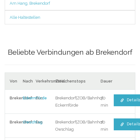
Am Hang, Brekendorf
Alle Haltestellen
Beliebte Verbindungen ab Brekendorf
Von
Nach
Verkehrsmittel
Zwischenstops
Dauer
Brekendorf
Eckernförde
Bus
Brekendorf|ZOB/Bahnhof,
30
Detail
Eckernförde
min
Brekendorf
Owschlag
Bus
Brekendorf|ZOB/Bahnhof,
10
Detail
Owschlag
min