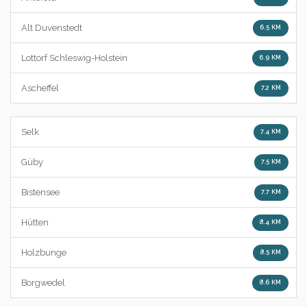
Alt Duvenstedt
6.5 KM
Lottorf Schleswig-Holstein
6.9 KM
Ascheffel
7.2 KM
Selk
7.4 KM
Güby
7.5 KM
Bistensee
7.7 KM
Hütten
8.4 KM
Holzbunge
8.5 KM
Borgwedel
8.6 KM