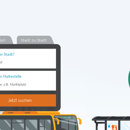
lan
Stadt zu Stadt
er Stadt?
rf
r Haltestelle
le, z.B. Marktplatz
Jetzt suchen