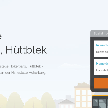
e
Busfahrp
, Hüttblek
In welch
Kattendo
Name de
stelle Hökerbarg, Hüttblek -
Haltestel
an der Haltestelle Hökerbarg,