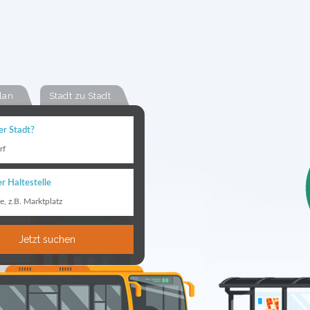
lan
Stadt zu Stadt
er Stadt?
rf
r Haltestelle
le, z.B. Marktplatz
Jetzt suchen