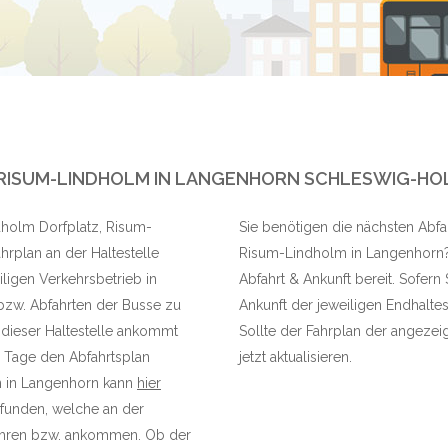
RISUM-LINDHOLM IN LANGENHORN SCHLESWIG-HO
ndholm Dorfplatz, Risum-
Sie benötigen die nächsten Abfah
rplan an der Haltestelle
Risum-Lindholm in Langenhorn? H
ligen Verkehrsbetrieb in
Abfahrt & Ankunft bereit. Sofern
 bzw. Abfahrten der Busse zu
Ankunft der jeweiligen Endhaltes
 dieser Haltestelle ankommt
Sollte der Fahrplan der angezeig
n Tage den Abfahrtsplan
jetzt aktualisieren.
en in Langenhorn kann
hier
funden, welche an der
fahren bzw. ankommen. Ob der