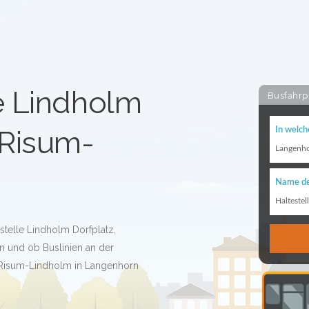
e Lindholm
Busfahrp
 Risum-
In welch
Langenh
Name de
Haltestel
stelle Lindholm Dorfplatz,
 und ob Buslinien an der
, Risum-Lindholm in Langenhorn