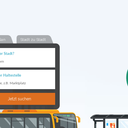
lan
Stadt zu Stadt
er Stadt?
orn
r Haltestelle
le, z.B. Marktplatz
Jetzt suchen