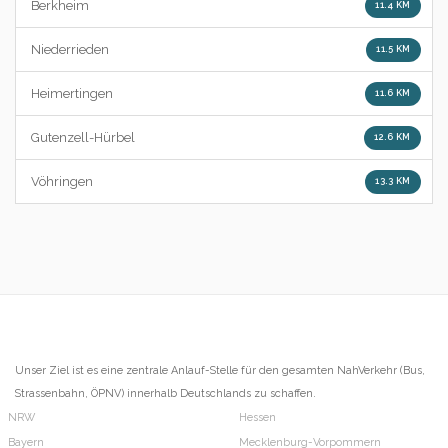
Berkheim
11.4 KM
Niederrieden
11.5 KM
Heimertingen
11.6 KM
Gutenzell-Hürbel
12.6 KM
Vöhringen
13.3 KM
Unser Ziel ist es eine zentrale Anlauf-Stelle für den gesamten NahVerkehr (Bus,
Strassenbahn, ÖPNV) innerhalb Deutschlands zu schaffen.
NRW
Hessen
Bayern
Mecklenburg-Vorpommern