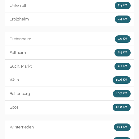
Unterroth
7.4 KM
Erolzheim
7.4 KM
Dietenheim
7.9 KM
Fellheim
8.5 KM
Buch, Markt
9.3 KM
Wain
10.6 KM
Bellenberg
10.7 KM
Boos
10.8 KM
Winterrieden
11.1 KM