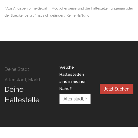
* Alle Angaben ohne Gewähr! Möglicherweise sind die Haltestellen ungenau oder
der Streckenverlauf hat sich geändert. Keine Haftung!
Welche
Deine Stadt
Haltestellen
Altenstadt, Markt
sind in meiner
Deine
Nähe?
Jetzt Suchen
Haltestelle