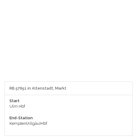
RB 57651 in Altenstadt, Markt
Start
Ulm Hbf
End-Station
Kempten(Allgäu)Hbf