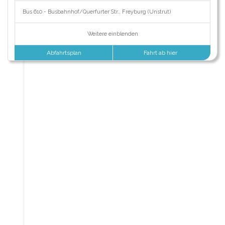
Bus 610 - Busbahnhof/Querfurter Str., Freyburg (Unstrut)
Weitere einblenden
Abfahrtsplan
Fahrt ab hier