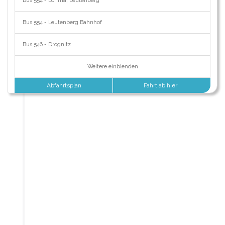
Bus 554 - Löhma, Leutenberg
Bus 554 - Leutenberg Bahnhof
Bus 546 - Drognitz
Weitere einblenden
Abfahrtsplan
Fahrt ab hier