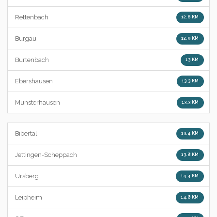
Rettenbach
12.6 KM
Burgau
12.9 KM
Burtenbach
13 KM
Ebershausen
13.3 KM
Münsterhausen
13.3 KM
Bibertal
13.4 KM
Jettingen-Scheppach
13.8 KM
Ursberg
14.4 KM
Leipheim
14.8 KM