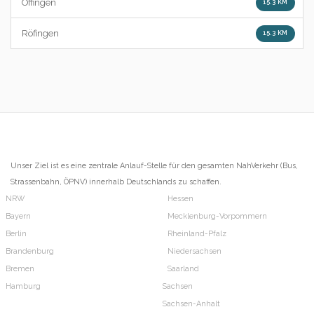
Offingen
15.3 KM
Röfingen
15.3 KM
Unser Ziel ist es eine zentrale Anlauf-Stelle für den gesamten NahVerkehr (Bus,
Strassenbahn, ÖPNV) innerhalb Deutschlands zu schaffen.
NRW
Hessen
Bayern
Mecklenburg-Vorpommern
Berlin
Rheinland-Pfalz
Brandenburg
Niedersachsen
Bremen
Saarland
Hamburg
Sachsen
Sachsen-Anhalt