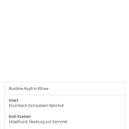
Buslinie 815R in Ellzee
Start
Krumbach (Schwaben) Bahnhof
End-Station
Höselhurst, Neuburg a.d. Kammel