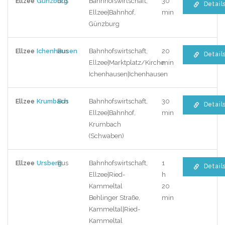
Ellzee
Günzburg
Bus
Bahnhofswirtschaft,
30
Detail
Ellzee|Bahnhof,
min
Günzburg
Ellzee
Ichenhausen
Bus
Bahnhofswirtschaft,
20
Detail
Ellzee|Marktplatz/Kirche,
min
Ichenhausen|Ichenhausen
Ellzee
Krumbach
Bus
Bahnhofswirtschaft,
30
Detail
Ellzee|Bahnhof,
min
Krumbach
(Schwaben)
Ellzee
Ursberg
Bus
Bahnhofswirtschaft,
1
Detail
Ellzee|Ried-
h
Kammeltal
20
Behlinger Straße,
min
Kammeltal|Ried-
Kammeltal