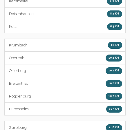
Kammeltal
6.6 KM
Deisenhausen
8.2 KM
Kötz
8.3 KM
Krumbach
10 KM
Oberroth
10.2 KM
Osterberg
10.2 KM
Breitenthal
10.2 KM
Roggenburg
10.7 KM
Bubesheim
11.7 KM
Günzburg
11.8 KM