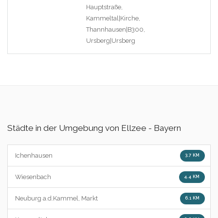
Hauptstraße,
Kammeltal|Kirche,
Thannhausen|B300,
Ursberg|Ursberg
Städte in der Umgebung von Ellzee - Bayern
Ichenhausen
3.7 KM
Wiesenbach
4.4 KM
Neuburg a.d.Kammel, Markt
6.1 KM