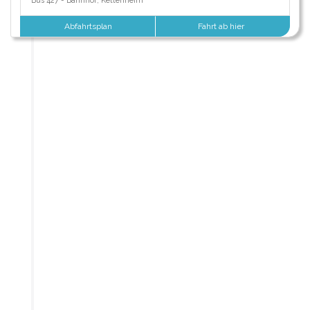
Bus 427 - Bahnhof, Kettenheim
Abfahrtsplan
Fahrt ab hier