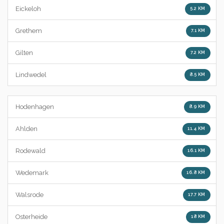
Eickeloh
5.2 KM
Grethem
7.1 KM
Gilten
7.2 KM
Lindwedel
8.5 KM
Hodenhagen
8.9 KM
Ahlden
11.4 KM
Rodewald
16.1 KM
Wedemark
16.8 KM
Walsrode
17.7 KM
Osterheide
18 KM