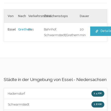
Von
Nach
Verkehrsmittel
Zwischenstops
Dauer
Essel
Grethem
Bus
Bahnhof,
20
Detail
Schwarmstedt|Grethem
min
Städte in der Umgebung von Essel - Niedersachsen
Hademstorf
2.4 KM
Schwarmstedt
2.8 KM