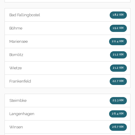
Bad Fallingbostel
18.2 KM
Böhme
19.2 KM
Mariensee
20.4 KM
Bomlitz
21.2 KM
Wietze
21.2 KM
Frankenfeld
22.7 KM
Steimbke
25.3 KM
Langenhagen
26.4 KM
Winsen
26.7 KM