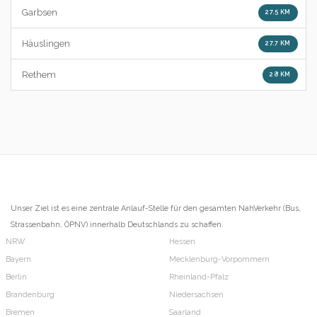
Garbsen
27.5 KM
Häuslingen
27.7 KM
Rethem
28 KM
Unser Ziel ist es eine zentrale Anlauf-Stelle für den gesamten NahVerkehr (Bus,
Strassenbahn, ÖPNV) innerhalb Deutschlands zu schaffen.
NRW
Hessen
Bayern
Mecklenburg-Vorpommern
Berlin
Rheinland-Pfalz
Brandenburg
Niedersachsen
Bremen
Saarland