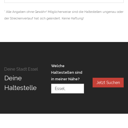
* Alle Angaben ohne Gewähr! Möglicherweise sind die Haltestellen ungenau oder
der Streckenverlauf hat sich geändert. Keine Haftung!
Welche
Deine Stadt Essel
Haltestellen sind
Deine
in meiner Nähe?
Jetzt Suchen
Haltestelle