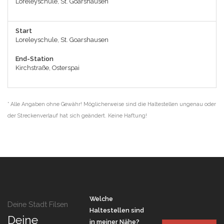
Loreleyschule, St. Goarshausen
Start
Loreleyschule, St. Goarshausen
End-Station
Kirchstraße, Osterspai
* Alle Angaben ohne Gewähr! Möglicherweise sind die Haltestellen ungenau oder
der Streckenverlauf hat sich geändert. Keine Haftung!
Welche
Deine Stadt Filsen
Haltestellen sind
Deine
in meiner Nähe?