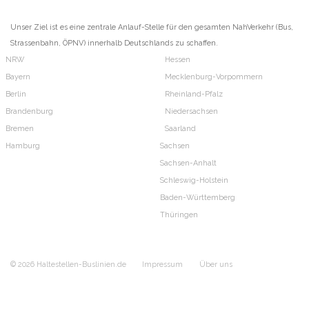
Unser Ziel ist es eine zentrale Anlauf-Stelle für den gesamten NahVerkehr (Bus,
Strassenbahn, ÖPNV) innerhalb Deutschlands zu schaffen.
NRW
Hessen
Bayern
Mecklenburg-Vorpommern
Berlin
Rheinland-Pfalz
Brandenburg
Niedersachsen
Bremen
Saarland
Hamburg
Sachsen
Sachsen-Anhalt
Schleswig-Holstein
Baden-Württemberg
Thüringen
© 2026 Haltestellen-Buslinien.de
Impressum
Über uns