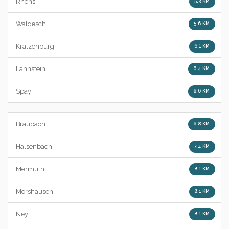
Rhens
5.3 KM
Waldesch
5.6 KM
Kratzenburg
6.1 KM
Lahnstein
6.4 KM
Spay
6.6 KM
Braubach
6.8 KM
Halsenbach
7.4 KM
Mermuth
8.1 KM
Morshausen
8.1 KM
Ney
8.1 KM