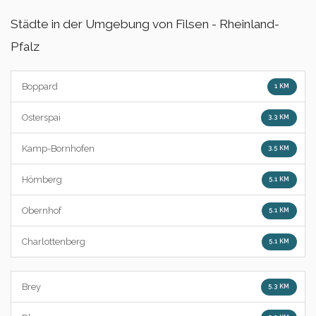
Städte in der Umgebung von Filsen - Rheinland-
Pfalz
Boppard
1 KM
Osterspai
3.3 KM
Kamp-Bornhofen
3.5 KM
Hömberg
5.1 KM
Obernhof
5.1 KM
Charlottenberg
5.1 KM
Brey
5.3 KM