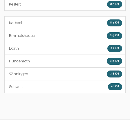
Kestert
8.2 KM
Karbach
8.5 KM
Emmelshausen
8.9 KM
Dörth
9.1 KM
Hungenroth
9.8 KM
Winningen
9.8 KM
Schwall
10 KM