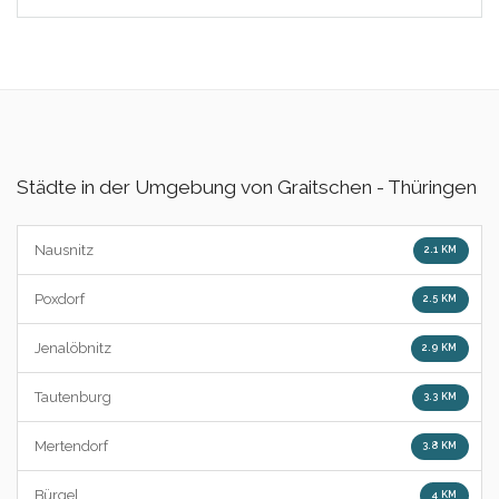
Städte in der Umgebung von Graitschen - Thüringen
Nausnitz
2.1 KM
Poxdorf
2.5 KM
Jenalöbnitz
2.9 KM
Tautenburg
3.3 KM
Mertendorf
3.8 KM
Bürgel
4 KM