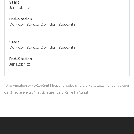
Start
Jenalöbnitz
End-Station
Dorndorf Schule, Dorndorf-Steudnitz
Start
Dorndorf Schule, Dorndorf-Steudnitz
End-Station
Jenalöbnitz
* Alle Angaben ohne Gewähr! Möglicherweise sind die Haltestellen ungenau oder
der Streckenverlauf hat sich geändert. Keine Haftung!