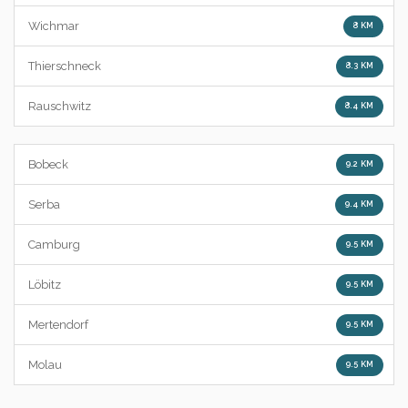
Wichmar
8 KM
Thierschneck
8.3 KM
Rauschwitz
8.4 KM
Bobeck
9.2 KM
Serba
9.4 KM
Camburg
9.5 KM
Löbitz
9.5 KM
Mertendorf
9.5 KM
Molau
9.5 KM