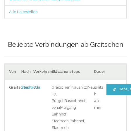
Alle Haltestellen
Beliebte Verbindungen ab Graitschen
Von
Nach
Verkehrsmittel
Zwischenstops
Dauer
Graitschen
Stadtroda
Bus
Graitschen|Nausnitz|Nausnitz
1
Detail
B7,
h
Bürgel|Busbahnhof,
40
Jena|Aufgang
min
Bahnhof,
Stadtroda|Bahnhof,
Stadtroda