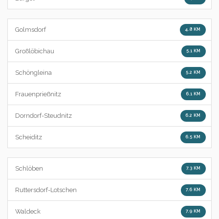
Golmsdorf
4.8 KM
Großlöbichau
5.1 KM
Schöngleina
5.2 KM
Frauenprießnitz
6.1 KM
Dorndorf-Steudnitz
6.2 KM
Scheiditz
6.5 KM
Schlöben
7.3 KM
Ruttersdorf-Lotschen
7.6 KM
Waldeck
7.9 KM