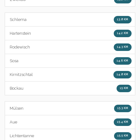
Schlema
13.8 KM
Hartenstein
14.2 KM
Rodewisch
14.3 KM
Sosa
14.6 KM
Kirnitzschtal
14.8 KM
Bockau
15 KM
Mülsen
15.3 KM
Aue
15.4 KM
Lichtentanne
15.5 KM