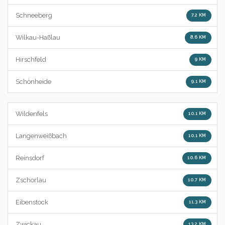
Schneeberg
7.2 KM
Wilkau-Haßlau
8.6 KM
Hirschfeld
9 KM
Schönheide
9.1 KM
Wildenfels
10.1 KM
Langenweißbach
10.1 KM
Reinsdorf
10.6 KM
Zschorlau
10.7 KM
Eibenstock
11.3 KM
Zwickau
13.2 KM