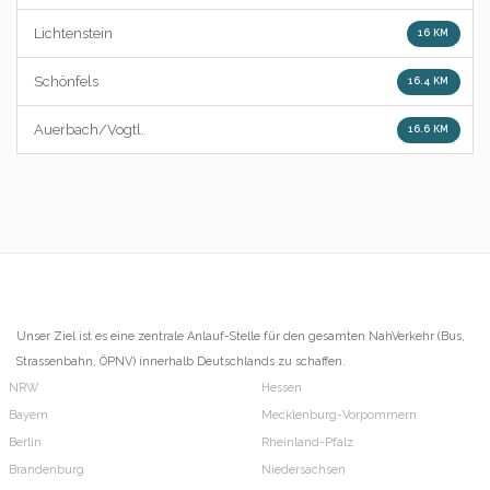
Lichtenstein
16 KM
Schönfels
16.4 KM
Auerbach/Vogtl.
16.6 KM
Unser Ziel ist es eine zentrale Anlauf-Stelle für den gesamten NahVerkehr (Bus,
Strassenbahn, ÖPNV) innerhalb Deutschlands zu schaffen.
NRW
Hessen
Bayern
Mecklenburg-Vorpommern
Berlin
Rheinland-Pfalz
Brandenburg
Niedersachsen