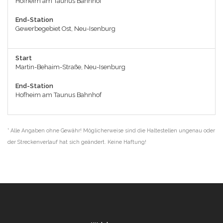
Hofheim am Taunus Bahnhof
End-Station
Gewerbegebiet Ost, Neu-Isenburg
Start
Martin-Behaim-Straße, Neu-Isenburg
End-Station
Hofheim am Taunus Bahnhof
* Alle Angaben ohne Gewähr! Möglicherweise sind die Haltestellen ungenau oder
der Streckenverlauf hat sich geändert. Keine Haftung!