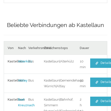
Beliebte Verbindungen ab Kastellaun
Von
Nach
Verkehrsmittel
Zwischenstops
Dauer
Kastellaun
Alterkülz
Bus
Kastellaun|Alterkülz
10
Detail
min
Kastellaun
Altlay
Bus
Kastellaun|Gemeindehaus,
50
Detail
Würrich|Altlay
min
Kastellaun
Bad
Bus
Kastellaun|Bahnhof,
2
Detail
Kreuznach
Simmern
h
(Hunsrück)|Gerbereiplatz,
10