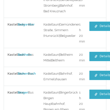
Stromberg|Bahnhof,
min
Bad Kreuznach
Kastellaun
Belgweiler
Bus
Kastellaun|Gemündener
1
Detail
Straße, Simmern
h
(Hunsrück)|Belgweiler
20
min
Kastellaun
Beltheim
Bus
Kastellaun|Beltheim
20
Detail
Mitte|Beltheim
min
Kastellaun
Bickenbach
Bus
Kastellaun|Bahnhof,
20
Detail
Emmelshausen
min
Kastellaun
Bingen
Bus
Kastellaun|Bingerbrück
1
Detail
Bingen
h
Hauptbahnhof,
20
Bingen am Rhein
min