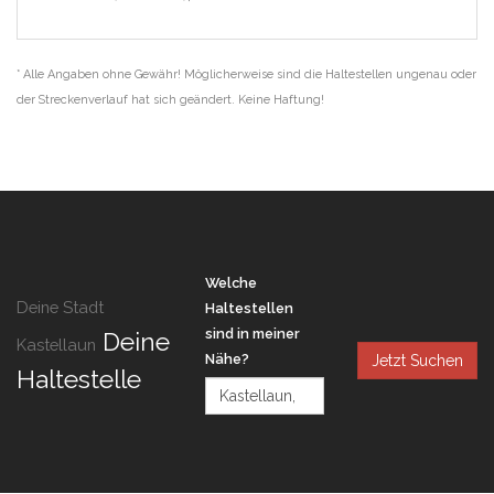
* Alle Angaben ohne Gewähr! Möglicherweise sind die Haltestellen ungenau oder
der Streckenverlauf hat sich geändert. Keine Haftung!
Welche
Deine Stadt
Haltestellen
sind in meiner
Deine
Kastellaun
Nähe?
Jetzt Suchen
Haltestelle