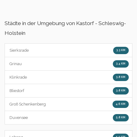
Städte in der Umgebung von Kastorf - Schleswig-
Holstein
Sierksrade
3.3 KM
Grinau
3.4 KM
Klinkrade
3.8 KM
Bliestorf
3.8 KM
Groß Schenkenberg
4.6 KM
Duvensee
5.8 KM
5.9 KM