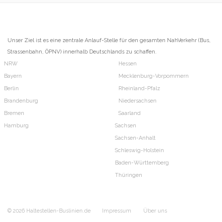
Unser Ziel ist es eine zentrale Anlauf-Stelle für den gesamten NahVerkehr (Bus,
Strassenbahn, ÖPNV) innerhalb Deutschlands zu schaffen.
NRW
Hessen
Bayern
Mecklenburg-Vorpommern
Berlin
Rheinland-Pfalz
Brandenburg
Niedersachsen
Bremen
Saarland
Hamburg
Sachsen
Sachsen-Anhalt
Schleswig-Holstein
Baden-Württemberg
Thüringen
© 2026 Haltestellen-Buslinien.de
Impressum
Über uns