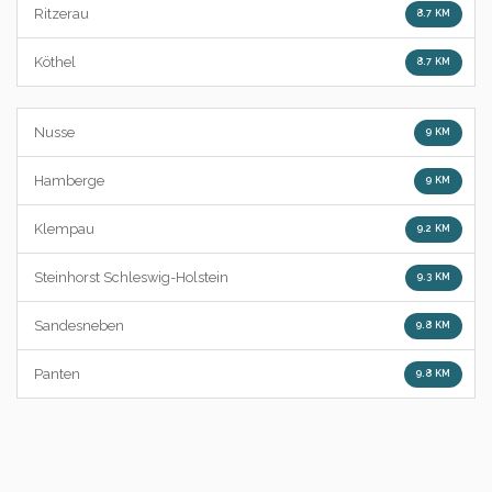
Ritzerau
8.7 KM
Köthel
8.7 KM
Nusse
9 KM
Hamberge
9 KM
Klempau
9.2 KM
Steinhorst Schleswig-Holstein
9.3 KM
Sandesneben
9.8 KM
Panten
9.8 KM