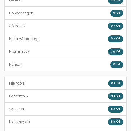
Labenz
Rondeshagen
6 KM
Göldenitz
6.7 KM
Klein Wesenberg
6.7 KM
Krummesse
7.9 KM
Kühsen
8 KM
Niendorf
8.1 KM
Berkenthin
8.1 KM
Westerau
8.5 KM
Mönkhagen
8.5 KM