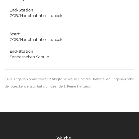
End-Station
ZOB/Hauptbahnhof, Lübeck
Start
ZOB/Hauptbahnhof, Lübeck
End-Station
Sandesneben Schule
* Alle Angaben ohne Gewähr! Möglicherweise sind die Haltestellen ungenau oder
der Streckenverlauf hat sich geändert. Keine Haftung!
Welche