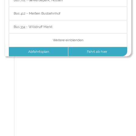
Bus 761 - Gewerbepark, Nossen
Bus 412 - Meißen Busbahnhof
Bus 334 - Wilsdruff Markt
Weitere einblenden
Abfahrtsplan
Fahrt ab hier