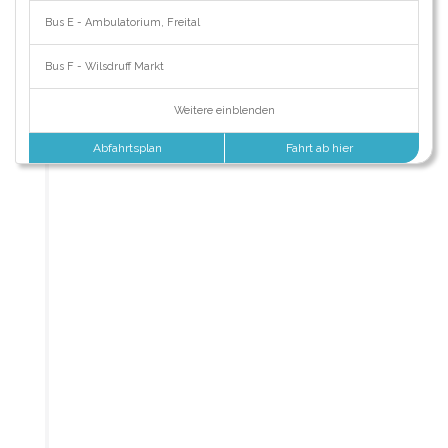
Bus E - Ambulatorium, Freital
Bus F - Wilsdruff Markt
Weitere einblenden
Abfahrtsplan
Fahrt ab hier