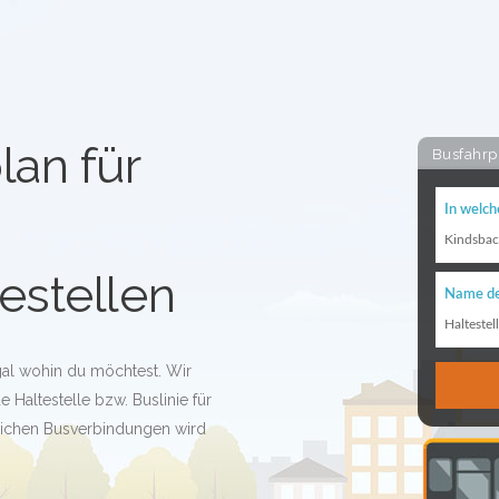
lan für
Busfahrp
In welch
Kindsba
estellen
Name de
Haltestel
gal wohin du möchtest. Wir
 Haltestelle bzw. Buslinie für
glichen Busverbindungen wird
!