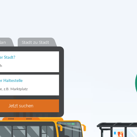
lan
Stadt zu Stadt
er Stadt?
ch
r Haltestelle
le, z.B. Marktplatz
Jetzt suchen