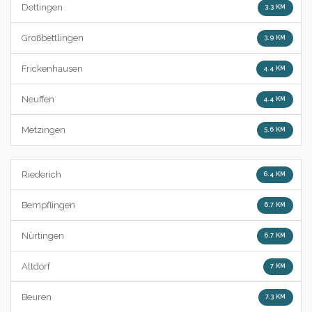
Dettingen
3.3 KM
Großbettlingen
3.9 KM
Frickenhausen
4.4 KM
Neuffen
4.4 KM
Metzingen
5.6 KM
Riederich
6.4 KM
Bempflingen
6.7 KM
Nürtingen
6.7 KM
Altdorf
7 KM
Beuren
7.3 KM