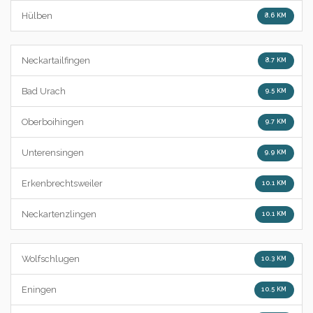
Hülben
8.6 KM
Neckartailfingen
8.7 KM
Bad Urach
9.5 KM
Oberboihingen
9.7 KM
Unterensingen
9.9 KM
Erkenbrechtsweiler
10.1 KM
Neckartenzlingen
10.1 KM
Wolfschlugen
10.3 KM
Eningen
10.5 KM