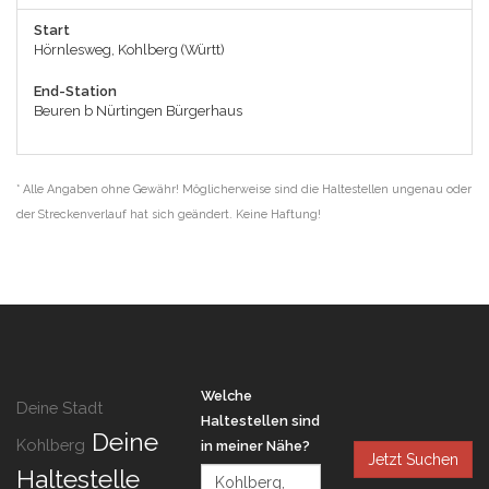
Start
Hörnlesweg, Kohlberg (Württ)
End-Station
Beuren b Nürtingen Bürgerhaus
* Alle Angaben ohne Gewähr! Möglicherweise sind die Haltestellen ungenau oder
der Streckenverlauf hat sich geändert. Keine Haftung!
Welche
Deine Stadt
Haltestellen sind
Deine
Kohlberg
in meiner Nähe?
Jetzt Suchen
Haltestelle