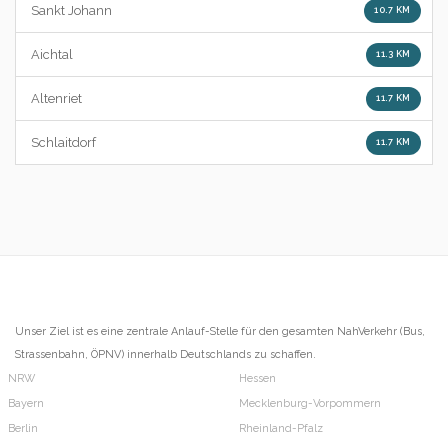
Sankt Johann
10.7 KM
Aichtal
11.3 KM
Altenriet
11.7 KM
Schlaitdorf
11.7 KM
Unser Ziel ist es eine zentrale Anlauf-Stelle für den gesamten NahVerkehr (Bus,
Strassenbahn, ÖPNV) innerhalb Deutschlands zu schaffen.
NRW
Hessen
Bayern
Mecklenburg-Vorpommern
Berlin
Rheinland-Pfalz