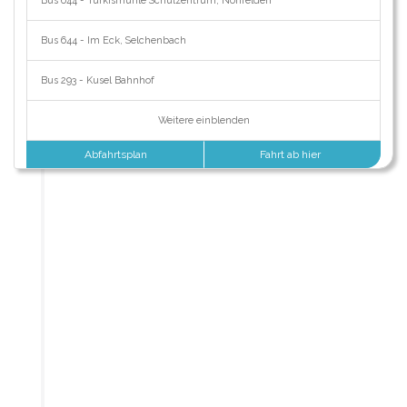
Bus 644 - Türkismühle Schulzentrum, Nohfelden
Bus 644 - Im Eck, Selchenbach
Bus 293 - Kusel Bahnhof
Weitere einblenden
Abfahrtsplan
Fahrt ab hier