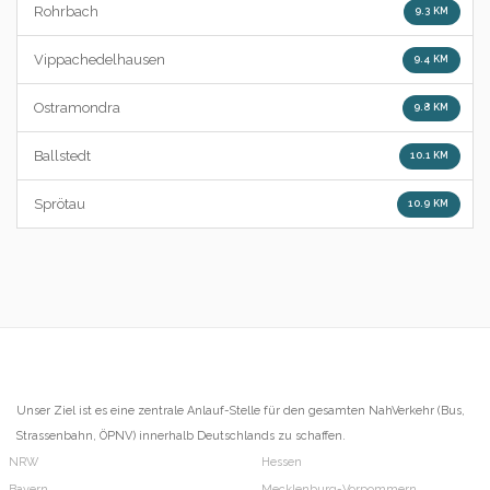
Rohrbach
9.3 KM
Vippachedelhausen
9.4 KM
Ostramondra
9.8 KM
Ballstedt
10.1 KM
Sprötau
10.9 KM
Unser Ziel ist es eine zentrale Anlauf-Stelle für den gesamten NahVerkehr (Bus,
Strassenbahn, ÖPNV) innerhalb Deutschlands zu schaffen.
NRW
Hessen
Bayern
Mecklenburg-Vorpommern