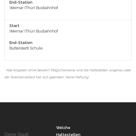
End-Station
Weimar (Thür) Busbahnhof
Start
Weimar (Thür) Busbahnhof
End-Station
Buttelstedt Schule
* Alle Angaben ohne Gewähr! Möglicherweise sind die Haltestellen ungenau oder
der Streckenverlauf hat sich geändert. Keine Haftung!
Welche
Deine Stadt
Haltestellen