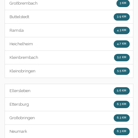
Großbrembach
3 KM
Buttelstedt
3.9 KM
Ramsla
4.3 KM
Heichelheim
4.7 KM
Kleinbrembach
5.2 KM
Kleinobringen
5.5 KM
Ellersleben
5.6 KM
Ettersburg
6.3 KM
Großobringen
6.3 KM
Neumark
6.3 KM