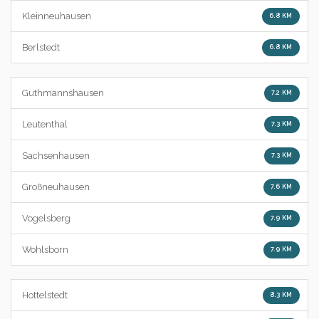
Kleinneuhausen
6.8 KM
Berlstedt
6.8 KM
Guthmannshausen
7.2 KM
Leutenthal
7.3 KM
Sachsenhausen
7.3 KM
Großneuhausen
7.6 KM
Vogelsberg
7.9 KM
Wohlsborn
7.9 KM
Hottelstedt
8.3 KM