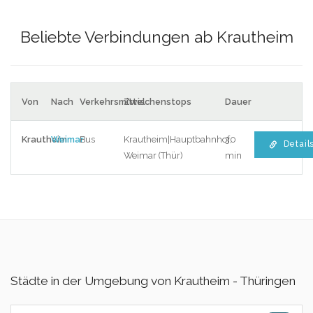
Beliebte Verbindungen ab Krautheim
Von
Nach
Verkehrsmittel
Zwischenstops
Dauer
Krautheim
Weimar
Bus
Krautheim|Hauptbahnhof,
30
Detail
Weimar (Thür)
min
Städte in der Umgebung von Krautheim - Thüringen