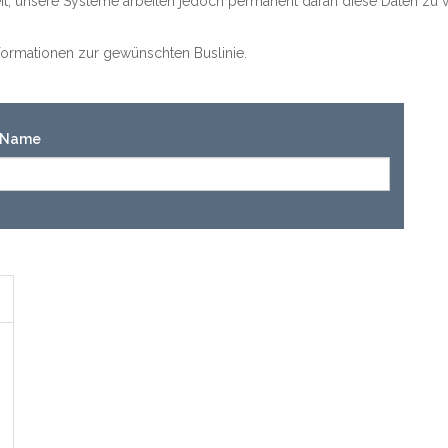
keit, unsere Systeme arbeiten jedoch permanent daran diese Daten zu v
Informationen zur gewünschten Buslinie.
n-Name