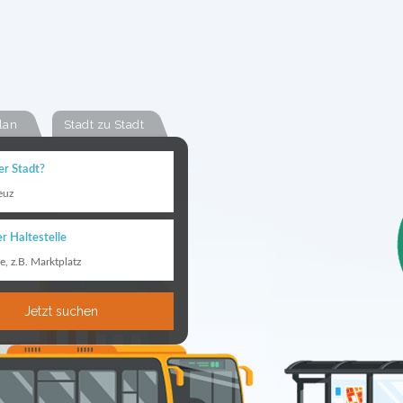
lan
Stadt zu Stadt
er Stadt?
euz
r Haltestelle
le, z.B. Marktplatz
Jetzt suchen