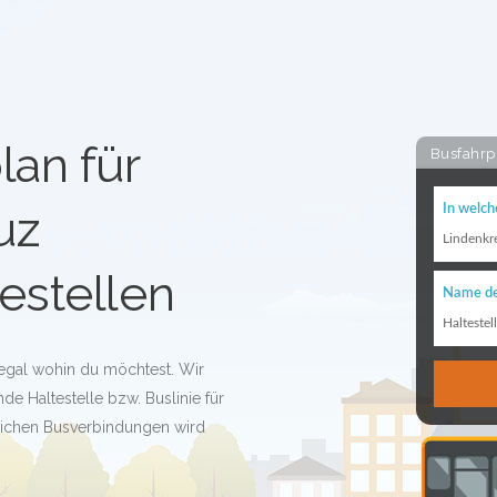
lan für
Busfahrp
uz
In welch
Lindenkr
estellen
Name de
Haltestel
 egal wohin du möchtest. Wir
de Haltestelle bzw. Buslinie für
glichen Busverbindungen wird
!