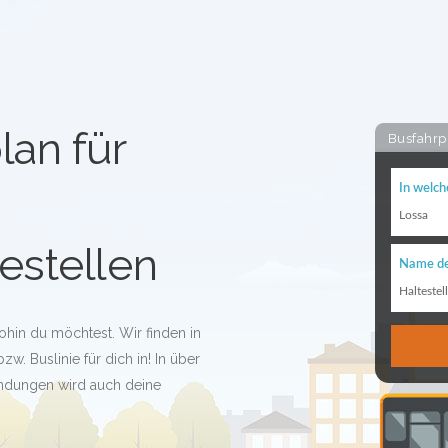
lan für
Busfahrp
In welch
Lossa
estellen
Name de
Haltestel
ohin du möchtest. Wir finden in
w. Buslinie für dich in! In über
indungen wird auch deine