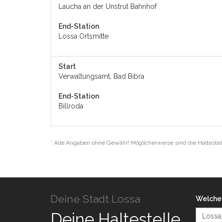
Laucha an der Unstrut Bahnhof
End-Station
Lossa Ortsmitte
Start
Verwaltungsamt, Bad Bibra
End-Station
Billroda
* Alle Angaben ohne Gewähr! Möglicherweise sind die Haltestel
Deine Stadt Lossa
Welche 
Deine Haltestelle