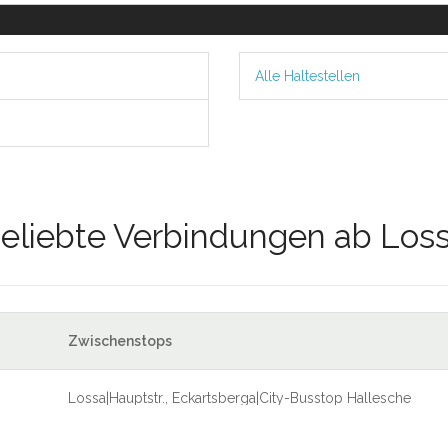
Alle Haltestellen
eliebte Verbindungen ab Los
Zwischenstops
Lossa|Hauptstr., Eckartsberga|City-Busstop Hallesche
Str., Naumburg (Saale)|Busbahnhof am Hauptbahnhof,