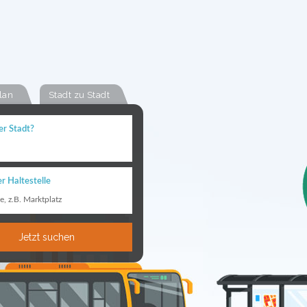
lan
Stadt zu Stadt
er Stadt?
r Haltestelle
le, z.B. Marktplatz
Jetzt suchen