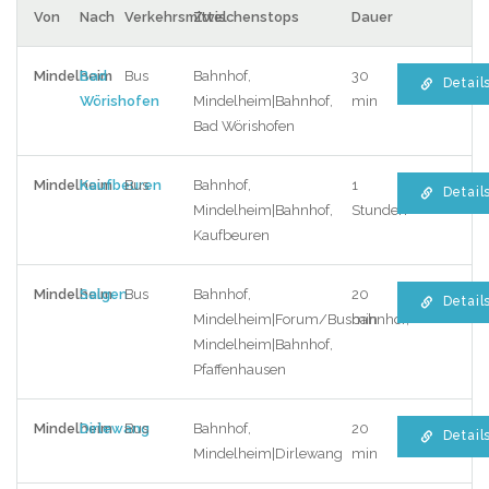
Von
Nach
Verkehrsmittel
Zwischenstops
Dauer
Mindelheim
Bad
Bus
Bahnhof,
30
Detail
Wörishofen
Mindelheim|Bahnhof,
min
Bad Wörishofen
Mindelheim
Kaufbeuren
Bus
Bahnhof,
1
Detail
Mindelheim|Bahnhof,
Stunden
Kaufbeuren
Mindelheim
Salgen
Bus
Bahnhof,
20
Detail
Mindelheim|Forum/Busbahnhof,
min
Mindelheim|Bahnhof,
Pfaffenhausen
Mindelheim
Dirlewang
Bus
Bahnhof,
20
Detail
Mindelheim|Dirlewang
min