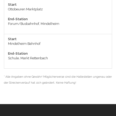
Start
Ottobeuren Marktplatz
End-Station
Forum/Busbahnhof, Mindelheim
Start
Mindelheim Bahnhof
End-Station
Schule, Markt Rettenbach
* Alle Angaben ohne Gewähr! Möglicherweise sind die Haltestellen ungenau oder
der Streckenverlauf hat sich geändert. Keine Haftung!