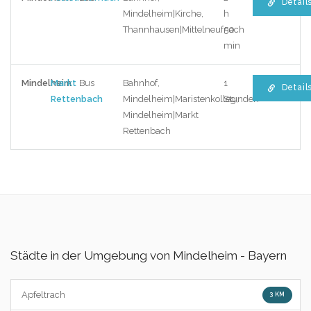
Detail
Mindelheim|Kirche,
h
Thannhausen|Mittelneufnach
50
min
Mindelheim
Markt
Bus
Bahnhof,
1
Detail
Rettenbach
Mindelheim|Maristenkolleg,
Stunden
Mindelheim|Markt
Rettenbach
Städte in der Umgebung von Mindelheim - Bayern
Apfeltrach
3 KM