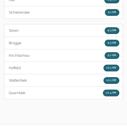
Schierensee
9.1 KM
Sören
9.3 KM
Brügge
9.3 KM
Kirchbarkau
9.7 KM
Hoffeld
10.1 KM
Wattenbek
10.1 KM
Quarnbek
10.4 KM