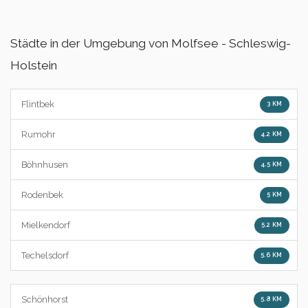
Städte in der Umgebung von Molfsee - Schleswig-
Holstein
Flintbek
3 KM
Rumohr
4.2 KM
Böhnhusen
4.5 KM
Rodenbek
5 KM
Mielkendorf
5.2 KM
Techelsdorf
5.6 KM
Schönhorst
5.8 KM