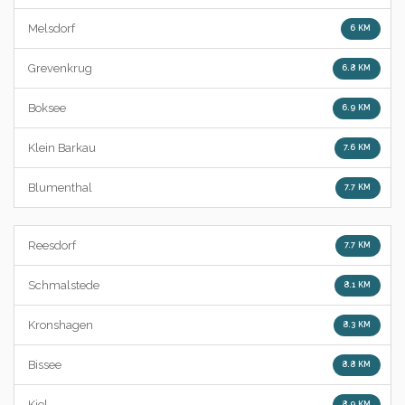
Melsdorf
6 KM
Grevenkrug
6.8 KM
Boksee
6.9 KM
Klein Barkau
7.6 KM
Blumenthal
7.7 KM
Reesdorf
7.7 KM
Schmalstede
8.1 KM
Kronshagen
8.3 KM
Bissee
8.8 KM
Kiel
8.9 KM