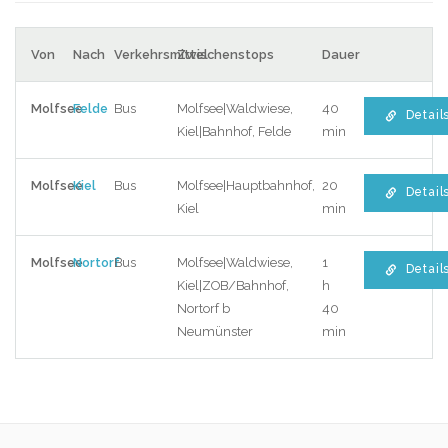
Von
Nach
Verkehrsmittel
Zwischenstops
Dauer
Molfsee
Felde
Bus
Molfsee|Waldwiese,
40
Detail
Kiel|Bahnhof, Felde
min
Molfsee
Kiel
Bus
Molfsee|Hauptbahnhof,
20
Detail
Kiel
min
Molfsee
Nortorf
Bus
Molfsee|Waldwiese,
1
Detail
Kiel|ZOB/Bahnhof,
h
Nortorf b
40
Neumünster
min