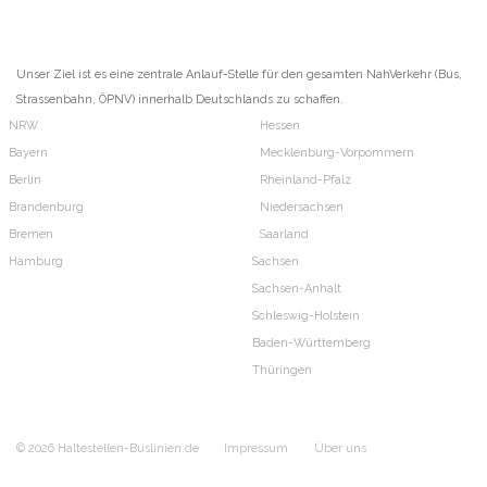
Unser Ziel ist es eine zentrale Anlauf-Stelle für den gesamten NahVerkehr (Bus,
Strassenbahn, ÖPNV) innerhalb Deutschlands zu schaffen.
NRW
Hessen
Bayern
Mecklenburg-Vorpommern
Berlin
Rheinland-Pfalz
Brandenburg
Niedersachsen
Bremen
Saarland
Hamburg
Sachsen
Sachsen-Anhalt
Schleswig-Holstein
Baden-Württemberg
Thüringen
© 2026 Haltestellen-Buslinien.de
Impressum
Über uns