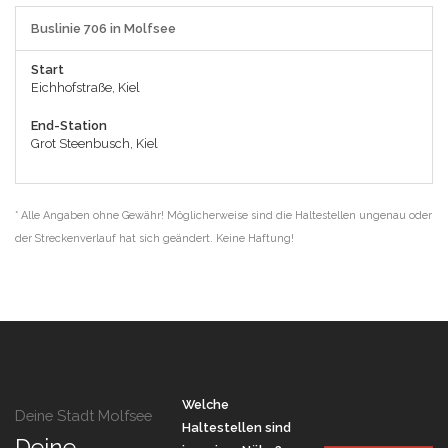
Buslinie 706 in Molfsee
Start
Eichhofstraße, Kiel
End-Station
Grot Steenbusch, Kiel
* Alle Angaben ohne Gewähr! Möglicherweise sind die Haltestellen ungenau oder
der Streckenverlauf hat sich geändert. Keine Haftung!
Welche
Deine Stadt Molfsee
Haltestellen sind
Deine