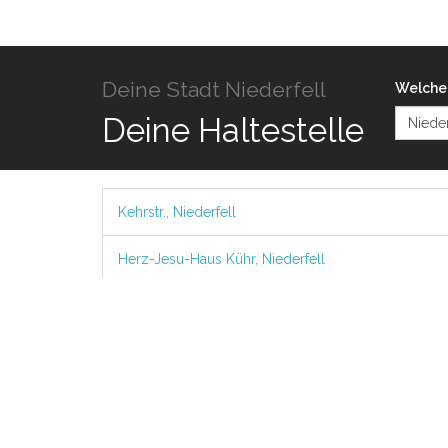
Deine Stadt Niederfell
Welche 
Deine Haltestelle
Kehrstr., Niederfell
Herz-Jesu-Haus Kühr, Niederfell
Niederfell Brücke
Bel