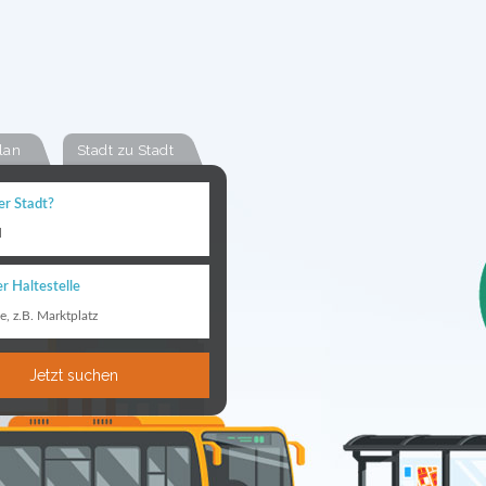
lan
Stadt zu Stadt
er Stadt?
l
r Haltestelle
le, z.B. Marktplatz
Jetzt suchen