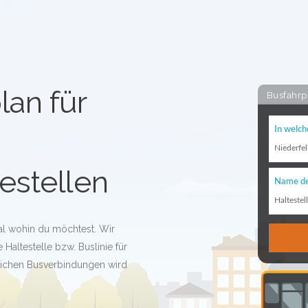
lan für
Busfahrp
In welch
Niederfel
estellen
Name de
Haltestel
gal wohin du möchtest. Wir
 Haltestelle bzw. Buslinie für
glichen Busverbindungen wird
!