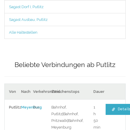
Sagast Dorf I, Putlitz
Sagast Ausbau, Putlitz
Alle Haltestellen
Beliebte Verbindungen ab Putlitz
Von
Nach
Verkehrsmittel
Zwischenstops
Dauer
Putlitz
Meyenburg
Bus
Bahnhof,
1
Detail
Putlitz|Bahnhof,
h
Pritzwalk|Bahnhof,
50
Meyenburg
min