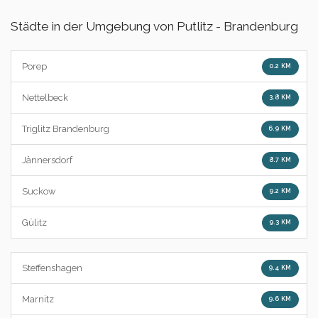
Städte in der Umgebung von Putlitz - Brandenburg
Porep
0.2 KM
Nettelbeck
3.8 KM
Triglitz Brandenburg
6.9 KM
Jännersdorf
8.7 KM
Suckow
9.2 KM
Gülitz
9.3 KM
Steffenshagen
9.4 KM
Marnitz
9.6 KM