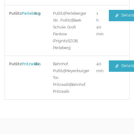
Putlitz
Perleberg
Bus
Putlitz|Perleberger
1
Detail
Str., Putlitz|Baek
h
Schule, Groß
40
Pankow
min
(Prignitz)|ZOB,
Perleberg
Putlitz
Pritzwalk
Bus
Bahnhof,
40
Detail
Putlitz|Meyenburger
min
Tor,
Pritzwalk|Bahnhof,
Pritzwalk