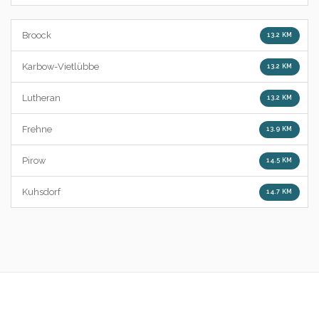
Broock
13.2 KM
Karbow-Vietlübbe
13.2 KM
Lutheran
13.2 KM
Frehne
13.9 KM
Pirow
14.5 KM
Kuhsdorf
14.7 KM