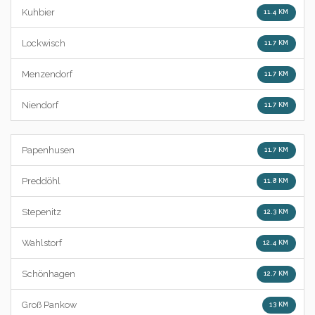
Kuhbier
11.4 KM
Lockwisch
11.7 KM
Menzendorf
11.7 KM
Niendorf
11.7 KM
Papenhusen
11.7 KM
Preddöhl
11.8 KM
Stepenitz
12.3 KM
Wahlstorf
12.4 KM
Schönhagen
12.7 KM
Groß Pankow
13 KM