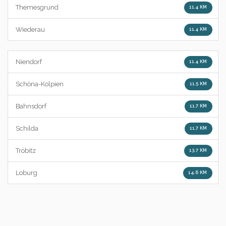
Themesgrund
11.4 KM
Wiederau
11.4 KM
Niendorf
11.4 KM
Schöna-Kolpien
11.5 KM
Bahnsdorf
11.7 KM
Schilda
11.7 KM
Tröbitz
13.7 KM
Loburg
14.6 KM