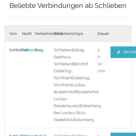
Beliebte Verbindungen ab Schlieben
Von
Nach
Verkehrsmittel
Zwischenstops
Dauer
Schlieben
Falkenberg
Bus
Schlieben|Oelsig
2
Detail
Gasthaus,
h
Schlieben|Bahnhof,
10
Doberlug-
min
Kirchhain|Doberlug-
Kirchhain|Luckau
Busbahnhof|Busbahnhof,
Luckau
(Niederlausitz)|Falkenberg
(bei Luckau) B102,
Heideblick|Falkenberg