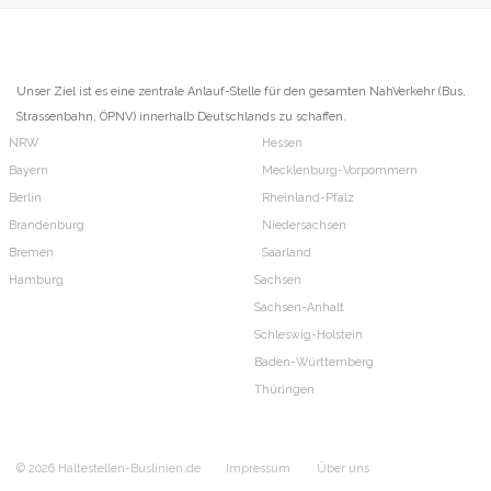
Unser Ziel ist es eine zentrale Anlauf-Stelle für den gesamten NahVerkehr (Bus,
Strassenbahn, ÖPNV) innerhalb Deutschlands zu schaffen.
NRW
Hessen
Bayern
Mecklenburg-Vorpommern
Berlin
Rheinland-Pfalz
Brandenburg
Niedersachsen
Bremen
Saarland
Hamburg
Sachsen
Sachsen-Anhalt
Schleswig-Holstein
Baden-Württemberg
Thüringen
© 2026 Haltestellen-Buslinien.de
Impressum
Über uns