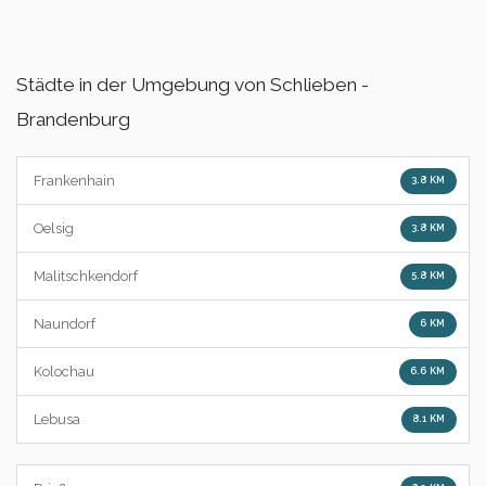
Städte in der Umgebung von Schlieben -
Brandenburg
Frankenhain
3.8 KM
Oelsig
3.8 KM
Malitschkendorf
5.8 KM
Naundorf
6 KM
Kolochau
6.6 KM
Lebusa
8.1 KM