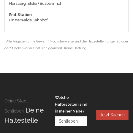
Herzberg (Elster) Busbahnhof
End-Station
Finsterwalde Bahnhof
* Alle Angaben ohne Gewähr! Möglicherweise sind die Haltestellen ungenau oder
der Streckenverlauf hat sich geändert. Keine Haftung!
Welche
Deine Stadt
Haltestellen sind
Deine
Schlieben
in meiner Nähe?
Jetzt Suchen
Haltestelle