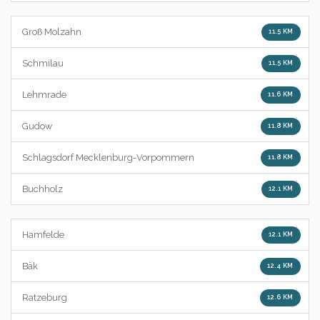
Groß Molzahn
11.5 KM
Schmilau
11.5 KM
Lehmrade
11.6 KM
Gudow
11.8 KM
Schlagsdorf Mecklenburg-Vorpommern
11.8 KM
Buchholz
12.1 KM
Hamfelde
12.1 KM
Bäk
12.4 KM
Ratzeburg
12.6 KM