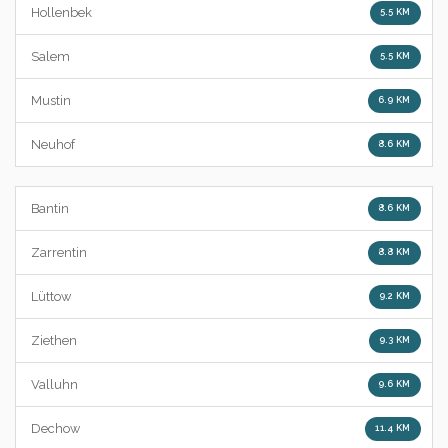
Hollenbek
5.5 KM
Salem
5.5 KM
Mustin
6.9 KM
Neuhof
8.6 KM
Bantin
8.6 KM
Zarrentin
8.8 KM
Lüttow
9.2 KM
Ziethen
9.3 KM
Valluhn
9.6 KM
Dechow
11.4 KM