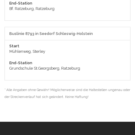
End-Station
Bf. Ratzeburg, Ratzeburg
Buslinie 8793 in Seedorf Schleswig-Holstein
Start
Mühlenweg, Sterley
End-Station
Grundschule St.Georgsberg, Ratzeburg
* Alle Angaben ohne Gewähr! Möglicherweise sind die Haltestellen ungenau oder
der Streckenverlauf hat sich geändert. Keine Haftung!