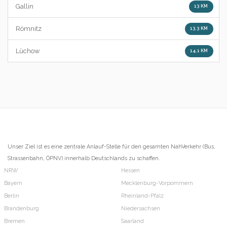
Gallin
13 KM
Römnitz
13.3 KM
Lüchow
14.1 KM
Unser Ziel ist es eine zentrale Anlauf-Stelle für den gesamten NahVerkehr (Bus,
Strassenbahn, ÖPNV) innerhalb Deutschlands zu schaffen.
NRW
Hessen
Bayern
Mecklenburg-Vorpommern
Berlin
Rheinland-Pfalz
Brandenburg
Niedersachsen
Bremen
Saarland