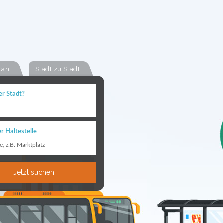
lan
Stadt zu Stadt
er Stadt?
r Haltestelle
le, z.B. Marktplatz
Jetzt suchen