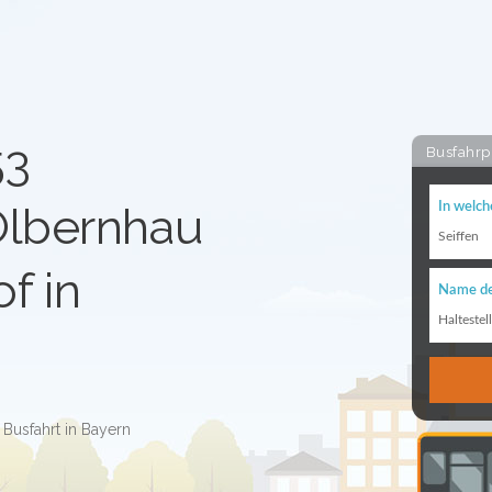
53
Busfahrp
Olbernhau
In welch
Seiffen
f in
Name de
Haltestel
 Busfahrt in Bayern