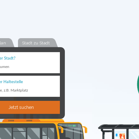
lan
Stadt zu Stadt
er Stadt?
äumen
r Haltestelle
le, z.B. Marktplatz
Jetzt suchen