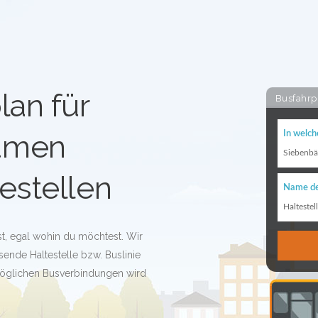
lan für
Busfahrp
umen
In welch
Siebenb
estellen
Name de
Haltestel
t, egal wohin du möchtest. Wir
ende Haltestelle bzw. Buslinie
n möglichen Busverbindungen wird
!