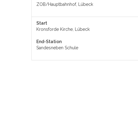
ZOB/Hauptbahnhof, Lübeck
Start
Kronsforde Kirche, Lübeck
End-Station
Sandesneben Schule
* Alle Angaben ohne Gewähr! Möglicherweise sind die Haltestel
Deine Stadt
Welche 
Deine
Siebenbäumen