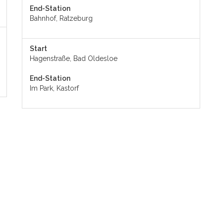
End-Station
Bahnhof, Ratzeburg
Start
Hagenstraße, Bad Oldesloe
End-Station
Im Park, Kastorf
len ungenau oder der Streckenverlauf hat sich geändert. Keine Haftung!
Haltestellen sind in meiner Nähe?