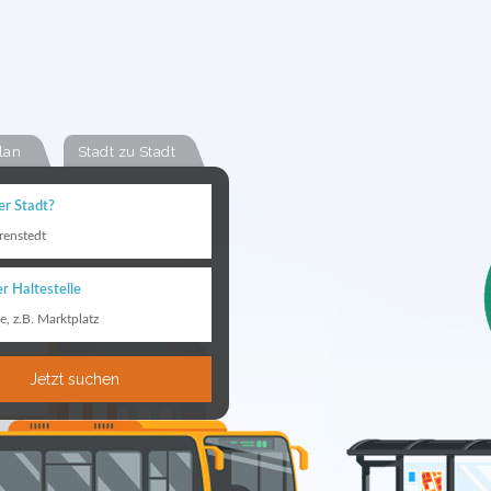
lan
Stadt zu Stadt
er Stadt?
renstedt
r Haltestelle
le, z.B. Marktplatz
Jetzt suchen