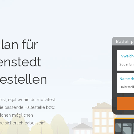
lan für
Busfahrp
enstedt
In welch
Süderfah
estellen
Name de
Haltestel
bist, egal wohin du möchtest.
die passende Haltestelle bzw.
illionen möglichen
 sicherlich dabei sein!