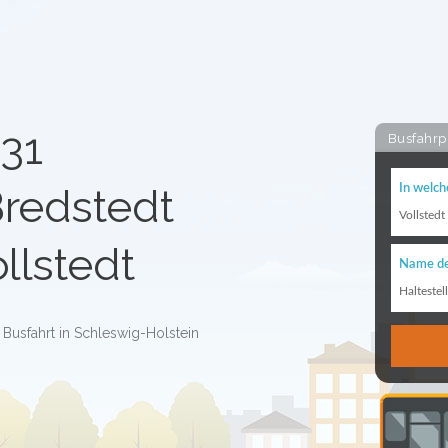
031
Busfahrp
Bredstedt
In welch
Vollstedt
ollstedt
Name de
Haltestel
 Busfahrt in Schleswig-Holstein