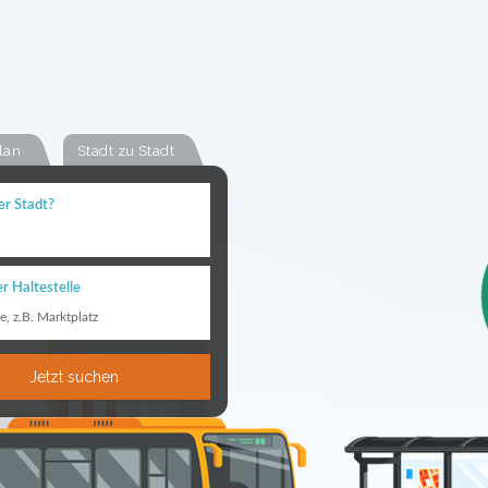
lan
Stadt zu Stadt
er Stadt?
r Haltestelle
le, z.B. Marktplatz
Jetzt suchen