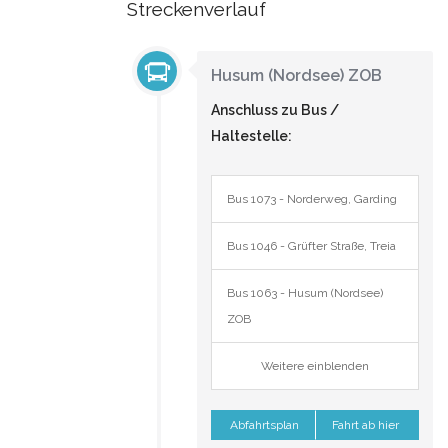
Streckenverlauf
Husum (Nordsee) ZOB
Anschluss zu Bus /
Haltestelle:
Bus 1073 - Norderweg, Garding
Bus 1046 - Grüfter Straße, Treia
Bus 1063 - Husum (Nordsee)
ZOB
Weitere einblenden
Abfahrtsplan
Fahrt ab hier