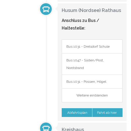
Husum (Nordsee) Rathaus
Anschluss zu Bus /
Haltestelle:
Bus 1031 - Drelsdorf Schule
Bus 1047 - Süden/Post,
Nordstrand
Bus 1031 - Possen, Högel
Weitere einblenden
Abfahrtsplan
Fahrt ab hier
Kreishaus